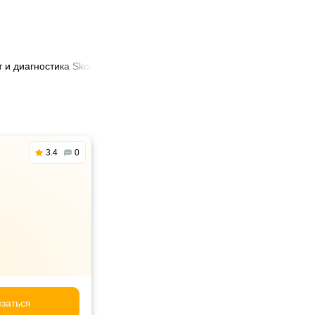
т и диагностика Skoda rapid в Минске
3.4
0
заться