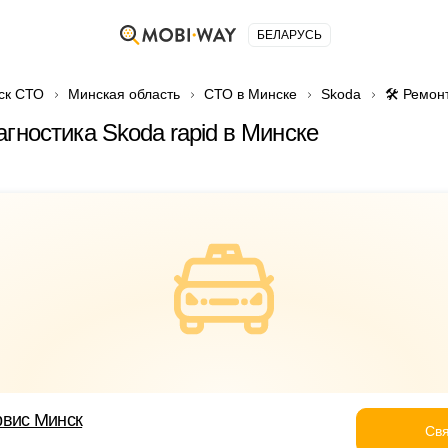
БЕЛАРУСЬ
ск СТО
Минская область
СТО в Минске
Skoda
🛠️ Ремон
агностика Skoda rapid в Минске
рвис Минск
Свя