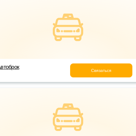
втоброк
Связаться