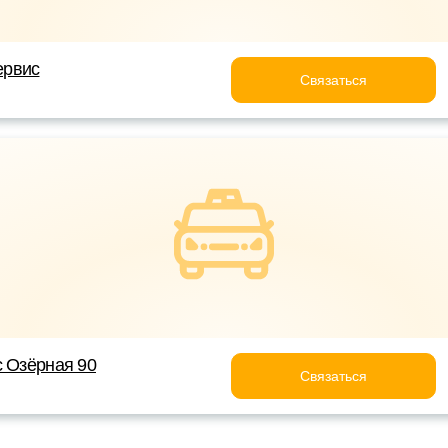
ервис
Связаться
с Озёрная 90
Связаться