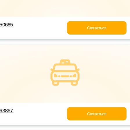
50665
Связаться
63867
Связаться