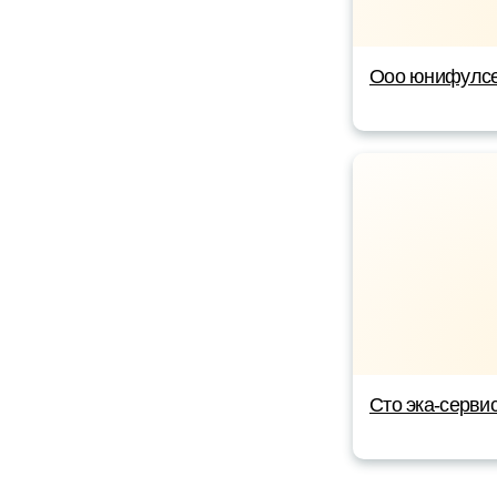
Ооо юнифулс
Сто эка-серви