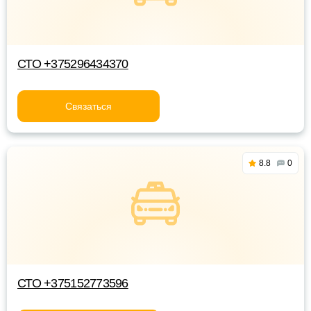
СТО +375296434370
Связаться
8.8
0
СТО +375152773596