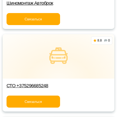
Шиномонтаж Автоброк
Связаться
8.8
0
СТО +375296685248
Связаться