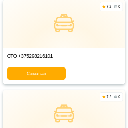
7.2
0
СТО +375298216101
Связаться
7.2
0