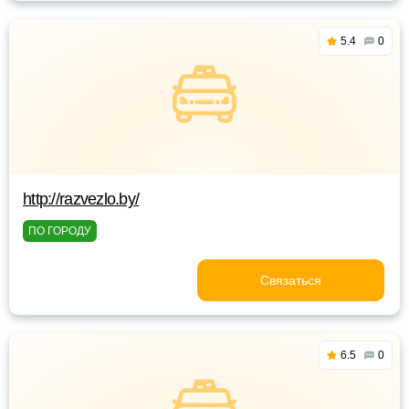
5.4
0
http://razvezlo.by/
ПО ГОРОДУ
Связаться
6.5
0