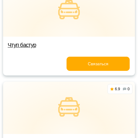
Чтуп бастур
Связаться
6.9
0