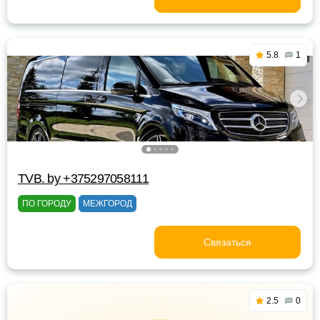
5.8
1
TVB. by +375297058111
ПО ГОРОДУ
МЕЖГОРОД
Связаться
2.5
0