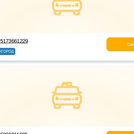
75173661229
Свя
ЖГОРОД