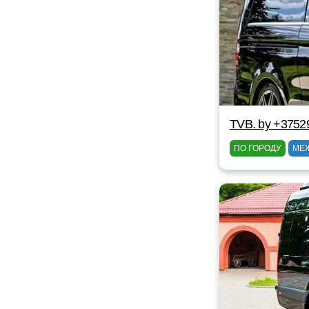
TVB. by +3752
ПО ГОРОДУ
МЕ