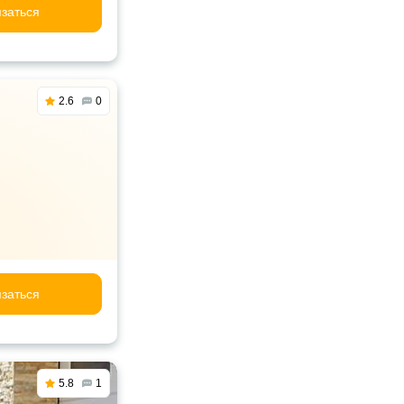
заться
2.6
0
заться
5.8
1