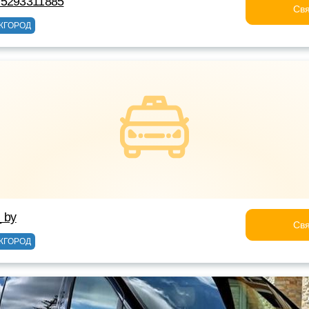
75293311885
Свя
ЖГОРОД
_ by
Свя
ЖГОРОД