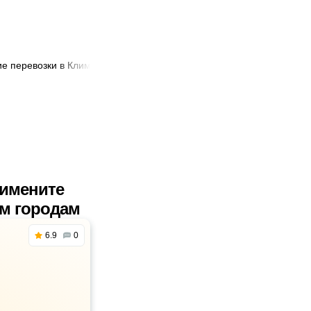
е перевозки в Климовичах
🚐 Аренда автобуса в Климовичах
римените
им городам
6.9
0