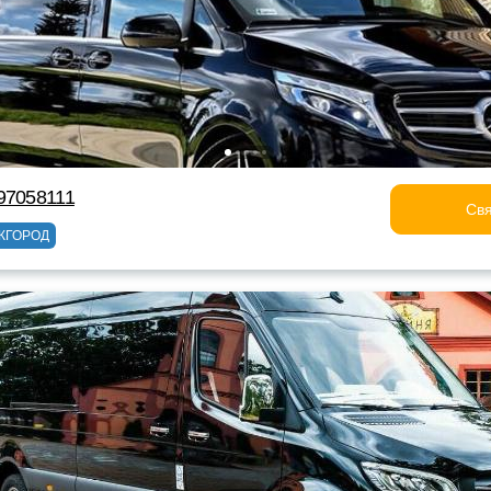
97058111
Свя
ЖГОРОД