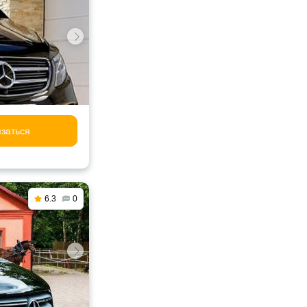
заться
6.3
0