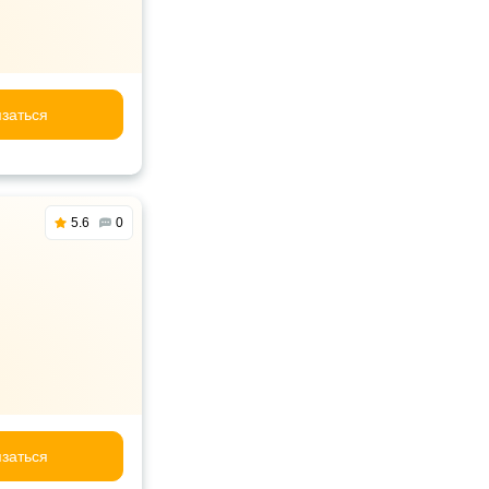
заться
5.6
0
заться