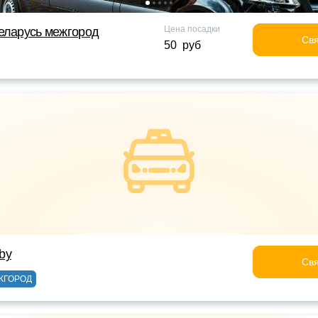
Цена посадки
еларусь межгород
Свя
50 руб
_by
Свя
ЖГОРОД