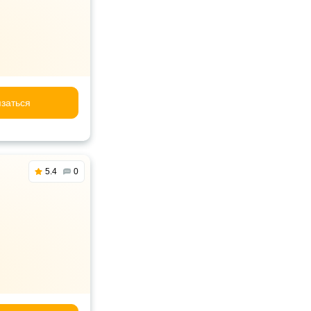
заться
5.4
0