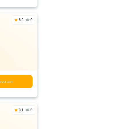
6.9
0
заться
3.1
0