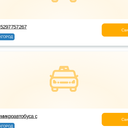
75297757267
Свя
ЖГОРОД
 микроавтобуса с
Свя
ЖГОРОД