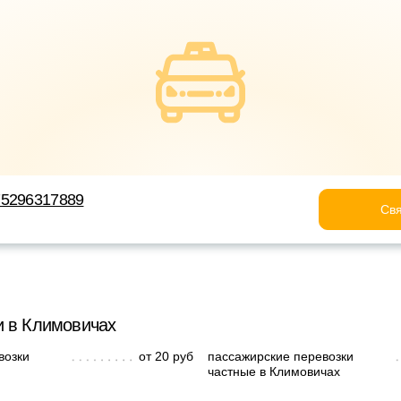
75296317889
Свя
и в Климовичах
возки
от 20 руб
пассажирские перевозки
частные в Климовичах