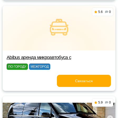
5.6
0
Abibus аренда микроавтобуса с
ПО ГОРОДУ
МЕЖГОРОД
Связаться
5.9
0