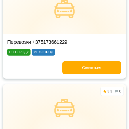
Перевозки +375173661229
ПО ГОРОДУ
МЕЖГОРОД
Связаться
3.3
6