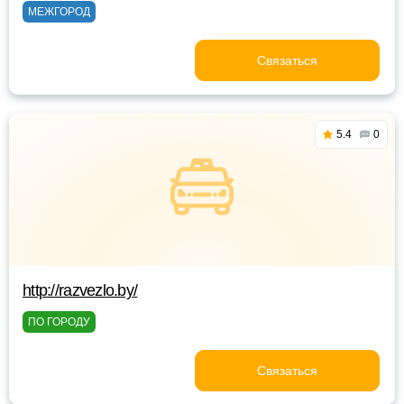
МЕЖГОРОД
Связаться
5.4
0
http://razvezlo.by/
ПО ГОРОДУ
Связаться