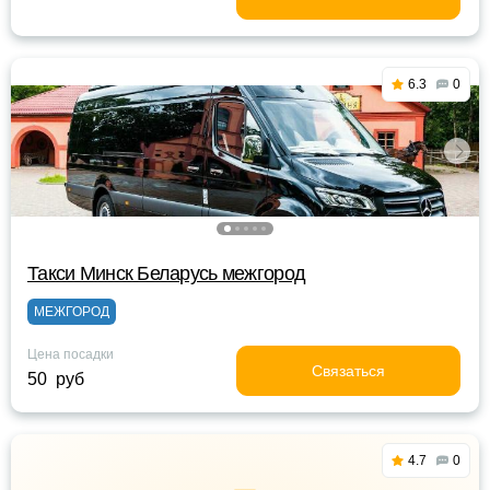
6.3
0
Такси Минск Беларусь межгород
МЕЖГОРОД
Цена посадки
Связаться
50 руб
4.7
0