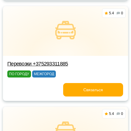
5.4
0
Перевозки +375293311885
ПО ГОРОДУ
МЕЖГОРОД
Связаться
5.4
0