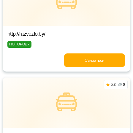
http://razvezlo.by/
ПО ГОРОДУ
Связаться
5.3
0