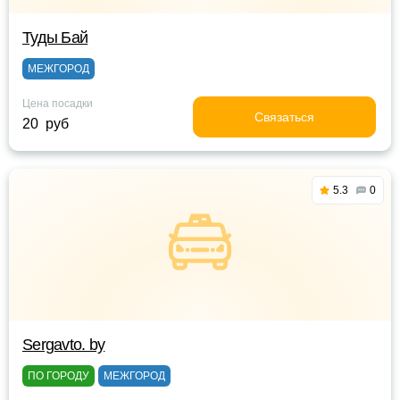
Туды Бай
МЕЖГОРОД
Цена посадки
Связаться
20 руб
5.3
0
Sergavto. by
ПО ГОРОДУ
МЕЖГОРОД