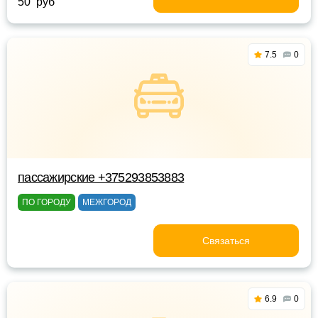
50 руб
7.5
0
пассажирские +375293853883
ПО ГОРОДУ
МЕЖГОРОД
Связаться
6.9
0