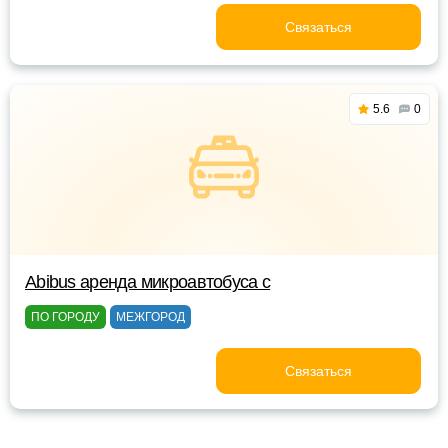
Связаться
5.6
0
Abibus аренда микроавтобуса с
ПО ГОРОДУ
МЕЖГОРОД
Связаться