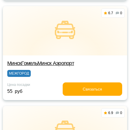
6.7
0
МинскГомельМинск Аэропорт
МЕЖГОРОД
Цена посадки
Связаться
55 руб
6.9
0