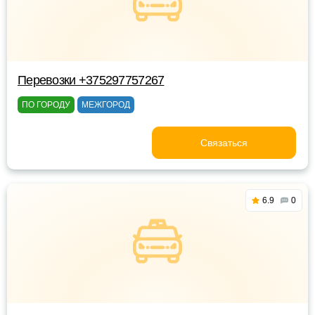
Перевозки +375297757267
ПО ГОРОДУ
МЕЖГОРОД
Связаться
6.9
0