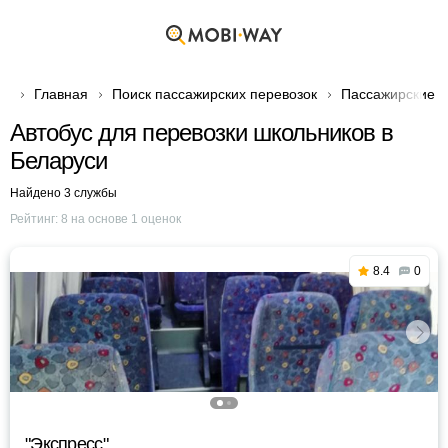
Главная
Поиск пассажирских перевозок
Пассажирские п
Автобус для перевозки школьников в
Беларуси
Найдено 3 службы
Рейтинг:
8
на основе
1
оценок
8.4
0
"Экспресс"