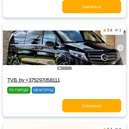
Связаться
5.8
1
TVB. by +375297058111
ПО ГОРОДУ
МЕЖГОРОД
Связаться