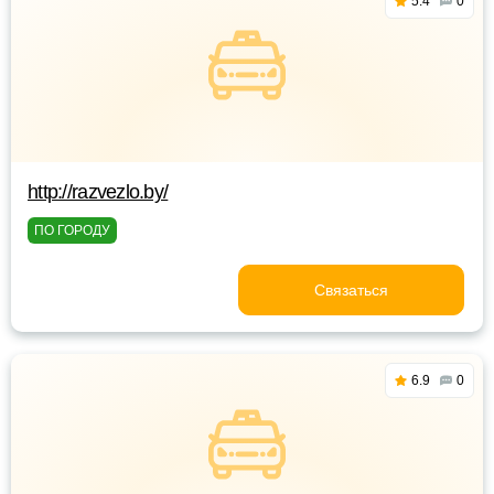
5.4
0
http://razvezlo.by/
ПО ГОРОДУ
Связаться
6.9
0