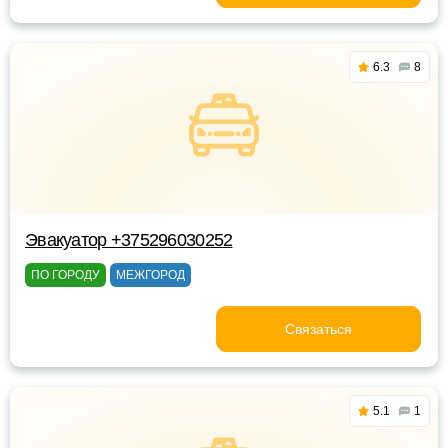
6.3
8
Эвакуатор +375296030252
ПО ГОРОДУ
МЕЖГОРОД
Связаться
5.1
1