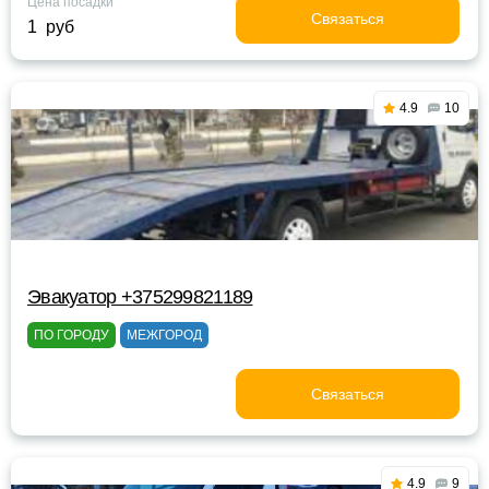
Цена посадки
Связаться
1 руб
4.9
10
Эвакуатор +375299821189
ПО ГОРОДУ
МЕЖГОРОД
Связаться
4.9
9