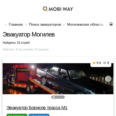
Главная
Поиск эвакуаторов
Могилевская область
🚍 
Эвакуатор Могилев
Найдено 19 служб
Рейтинг:
9
на основе
70
оценок
9.9
9
Эвакуатор Борисов трасса М1