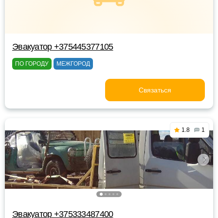
Эвакуатор +375445377105
ПО ГОРОДУ
МЕЖГОРОД
Связаться
1.8
1
Эвакуатор +375333487400