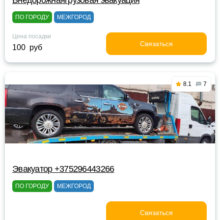
Внедорожнаягрузовая эвакуация
ПО ГОРОДУ
МЕЖГОРОД
Цена посадки
Связаться
100 руб
8.1
7
Эвакуатор +375296443266
ПО ГОРОДУ
МЕЖГОРОД
Связаться