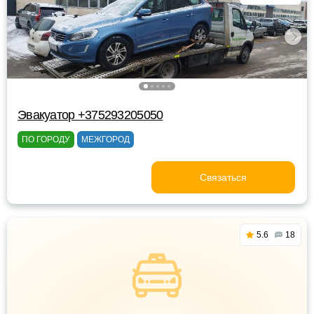
Эвакуатор +375293205050
ПО ГОРОДУ
МЕЖГОРОД
Связаться
5.6
18