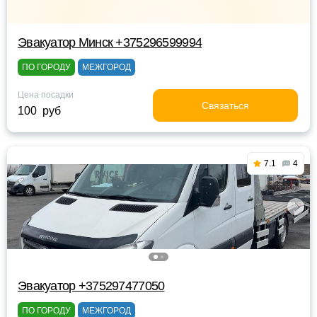
Эвакуатор Минск +375296599994
ПО ГОРОДУ
МЕЖГОРОД
Цена посадки
Связаться
100 руб
7.1
4
Эвакуатор +375297477050
ПО ГОРОДУ
МЕЖГОРОД