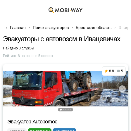
Главная
Поиск эвакуаторов
Брестская область
Эваку
Эвакуаторы с автовозом в Ивацевичах
Найдено 3 службы
Рейтинг:
8
на основе
5
оценок
8.8
5
Эвакуатор Autopomoc