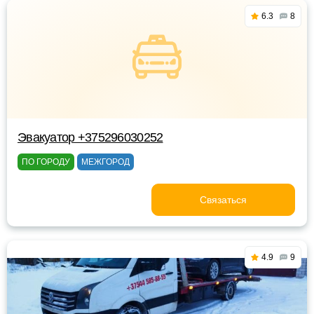
6.3
8
Эвакуатор +375296030252
ПО ГОРОДУ
МЕЖГОРОД
Связаться
4.9
9