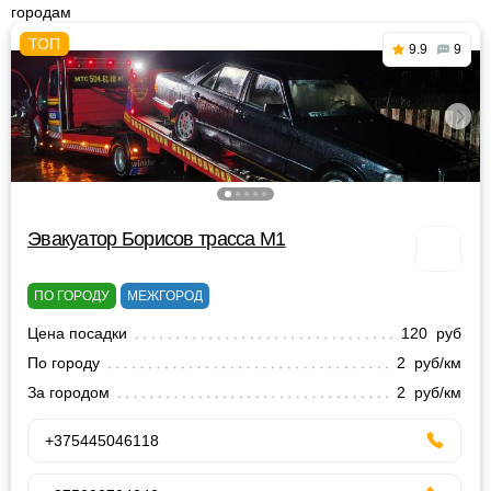
городам
9.9
9
Эвакуатор Борисов трасса М1
ПО ГОРОДУ
МЕЖГОРОД
Цена посадки
120 руб
По городу
2 руб/км
За городом
2 руб/км
+375445046118