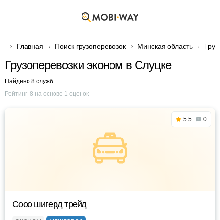
Главная
Поиск грузоперевозок
Минская область
Груз
Грузоперевозки эконом в Слуцке
Найдено 8 служб
Рейтинг:
8
на основе
1
оценок
5.5
0
Сооо шигерд трейд