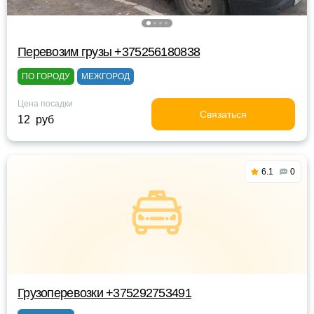
Перевозим грузы +375256180838
ПО ГОРОДУ
МЕЖГОРОД
Цена посадки
Связаться
12 руб
6.1
0
Грузоперевозки +375292753491