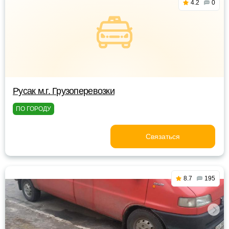
4.2
0
Русак м.г. Грузоперевозки
ПО ГОРОДУ
Связаться
8.7
195