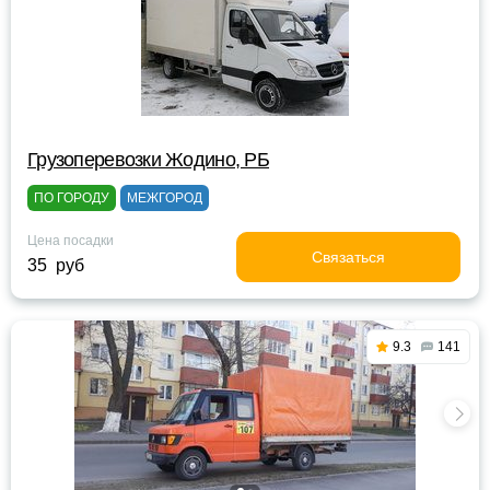
Грузоперевозки Жодино, РБ
ПО ГОРОДУ
МЕЖГОРОД
Цена посадки
Связаться
35 руб
9.3
141