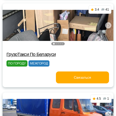
3.4
41
ГрузоТакси По Беларуси
ПО ГОРОДУ
МЕЖГОРОД
Связаться
4.5
1