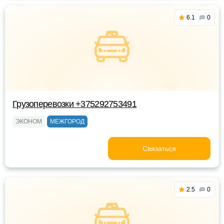
6.1
0
Грузоперевозки +375292753491
ЭКОНОМ
МЕЖГОРОД
Связаться
2.5
0