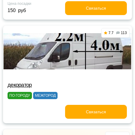
Цена посадки
Связаться
150 руб
7.7
113
декоратор
ПО ГОРОДУ
МЕЖГОРОД
Связаться