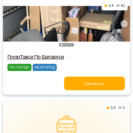
3.4
41
ГрузоТакси По Беларуси
ПО ГОРОДУ
МЕЖГОРОД
Связаться
5.5
1