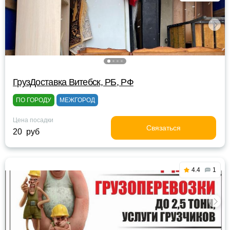
ГрузДоставка Витебск, РБ, РФ
ПО ГОРОДУ
МЕЖГОРОД
Цена посадки
Связаться
20 руб
4.4
1