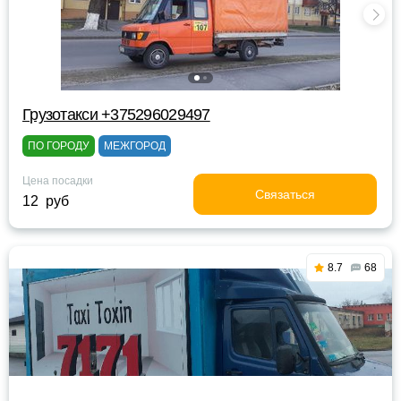
Грузотакси +375296029497
ПО ГОРОДУ
МЕЖГОРОД
Цена посадки
Связаться
12 руб
8.7
68