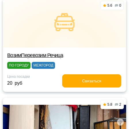
5.6
0
ВозимПеревозим Речица
ПО ГОРОДУ
МЕЖГОРОД
Цена посадки
Связаться
20 руб
5.8
2