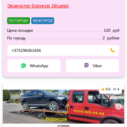
Эвакуатор Борисов Дёшево
ПО ГОРОДУ
МЕЖГОРОД
Цена посадки
120 руб
По городу
2 руб/км
+375296061656
WhatsApp
Viber
9.6
4