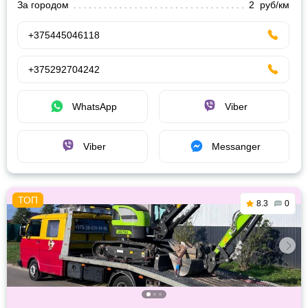
За городом
2 руб/км
+375445046118
+375292704242
WhatsApp
Viber
Viber
Messanger
8.3
0