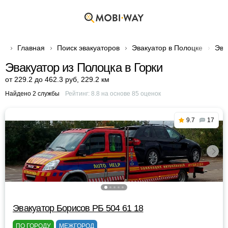
Главная
Поиск эвакуаторов
Эвакуатор в Полоцке
Эва
Эвакуатор из Полоцка в Горки
от 229.2 до 462.3 руб
,
229.2 км
Найдено 2 службы
Рейтинг:
8.8
на основе
85
оценок
9.7
17
Эвакуатор Борисов РБ 504 61 18
ПО ГОРОДУ
МЕЖГОРОД