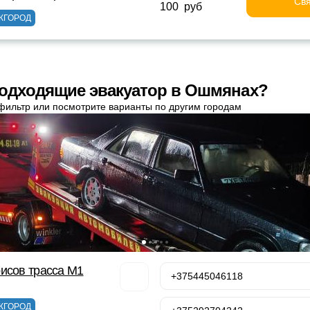
Свя
100 руб
ЖГОРОД
одходящие эвакуатор в Ошмянах?
фильтр или посмотрите варианты по другим городам
исов трасса М1
+375445046118
ЖГОРОД