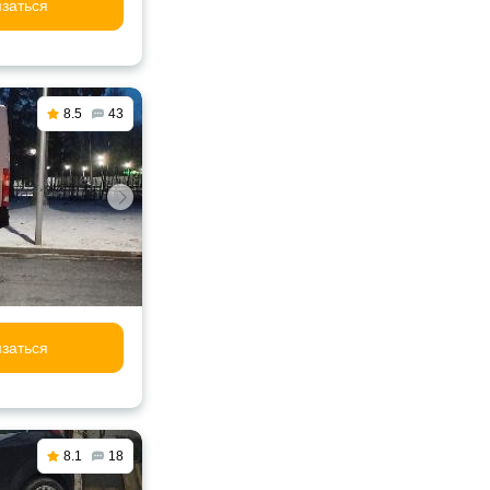
заться
8.5
43
заться
8.1
18