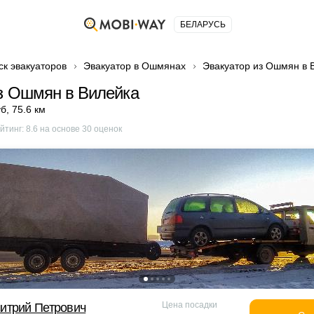
БЕЛАРУСЬ
ск эвакуаторов
Эвакуатор в Ошмянах
Эвакуатор из Ошмян в 
з Ошмян в Вилейка
уб
,
75.6 км
йтинг:
8.6
на основе
30
оценок
Цена посадки
итрий Петрович