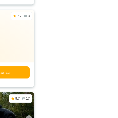
7.2
3
заться
9.7
17