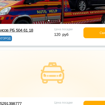
Цена посадки
исов РБ 504 61 18
Свя
120 руб
ЖГОРОД
Цена посадки
75291398777