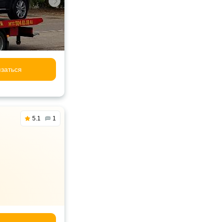
заться
5.1
1