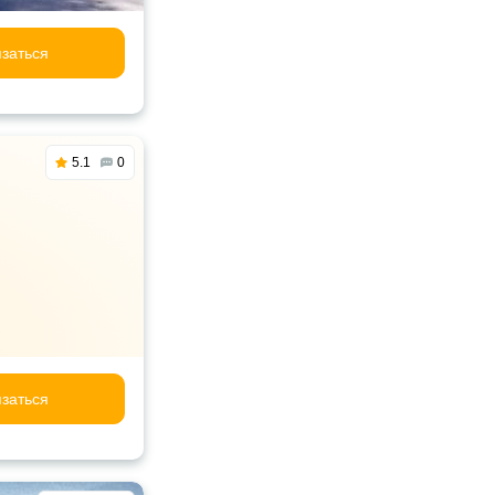
заться
5.1
0
заться