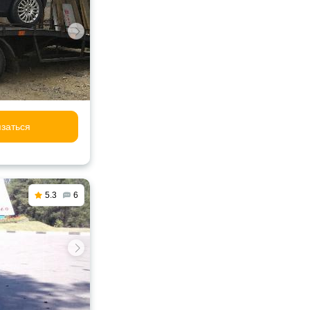
заться
5.3
6