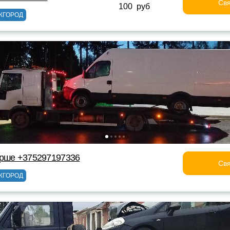
Свя
100 руб
ЖГОРОД
Орше +375297197336
Свя
ЖГОРОД