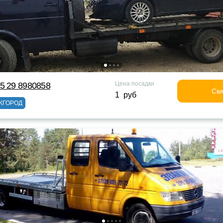
Цена посадки
5 29 8980858
Свя
1 руб
ЖГОРОД