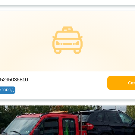
75295036810
Свя
ЖГОРОД