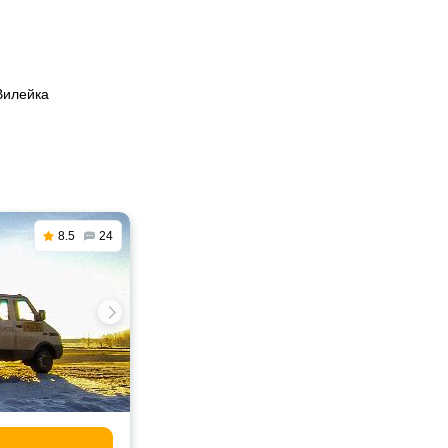
Вилейка
8.5
24