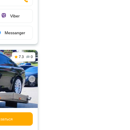
Viber
Messanger
7.3
0
заться