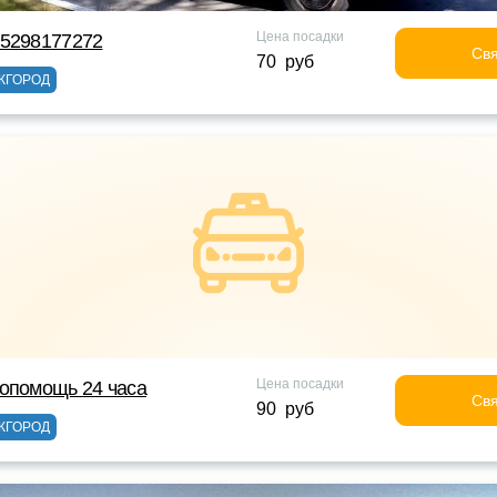
Цена посадки
75298177272
Свя
70 руб
ЖГОРОД
Цена посадки
опомощь 24 часа
Свя
90 руб
ЖГОРОД