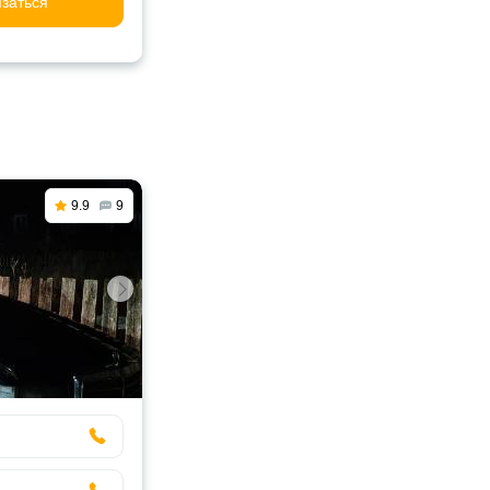
заться
9.9
9