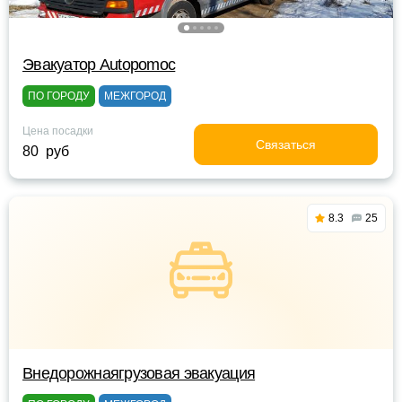
Эвакуатор Autopomoc
ПО ГОРОДУ
МЕЖГОРОД
Цена посадки
Связаться
80 руб
8.3
25
Внедорожнаягрузовая эвакуация