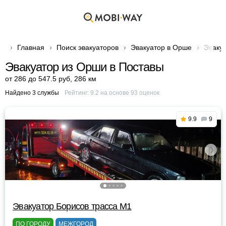
Главная
Поиск эвакуаторов
Эвакуатор в Орше
Эваку
Эвакуатор из Орши в Поставы
от 286 до 547.5 руб
,
286 км
Найдено 3 службы
Рейтинг:
9.2
на основе
93
оценок
9.9
9
Эвакуатор Борисов трасса М1
ПО ГОРОДУ
МЕЖГОРОД