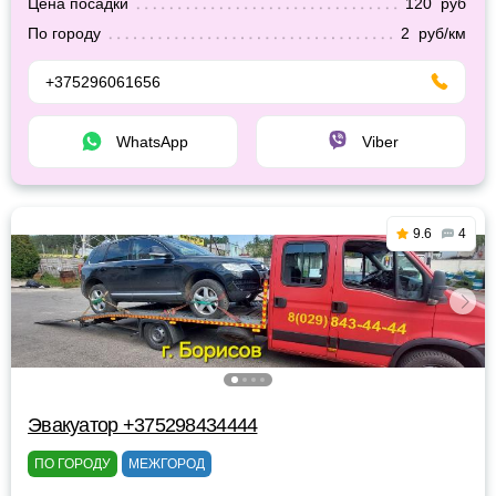
Цена посадки
120 руб
По городу
2 руб/км
+375296061656
WhatsApp
Viber
9.6
4
Эвакуатор +375298434444
ПО ГОРОДУ
МЕЖГОРОД