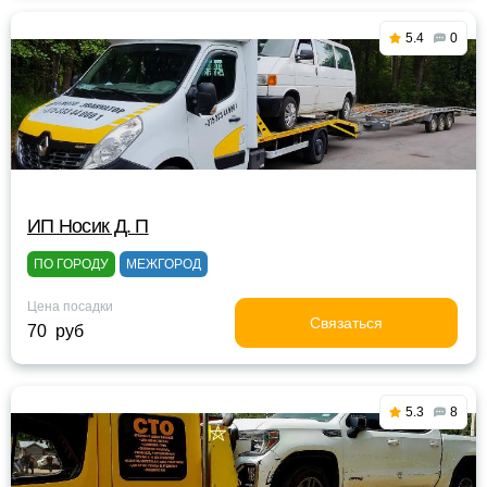
5.4
0
ИП Носик Д. П
ПО ГОРОДУ
МЕЖГОРОД
Цена посадки
Связаться
70 руб
5.3
8