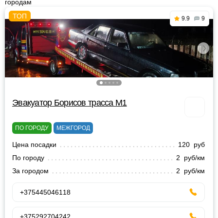
городам
9.9
9
Эвакуатор Борисов трасса М1
ПО ГОРОДУ
МЕЖГОРОД
Цена посадки
120 руб
По городу
2 руб/км
За городом
2 руб/км
+375445046118
+375292704242