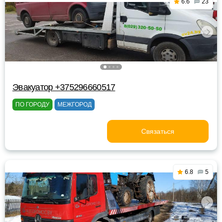
6.6
23
Эвакуатор +375296660517
ПО ГОРОДУ
МЕЖГОРОД
Связаться
6.8
5