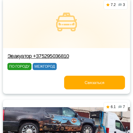
7.2
3
Эвакуатор +375295036810
ПО ГОРОДУ
МЕЖГОРОД
Связаться
6.1
7