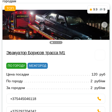
городам
9.9
9
Эвакуатор Борисов трасса М1
ПО ГОРОДУ
МЕЖГОРОД
Цена посадки
120 руб
По городу
2 руб/км
За городом
2 руб/км
+375445046118
+375292704242