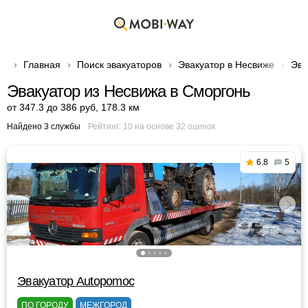
Главная
Поиск эвакуаторов
Эвакуатор в Несвиже
Эва
Эвакуатор из Несвижа в Сморгонь
от 347.3 до 386 руб
,
178.3 км
Найдено 3 службы
Рейтинг:
10
на основе
32
оценок
6.8
5
Эвакуатор Autopomoc
ПО ГОРОДУ
МЕЖГОРОД