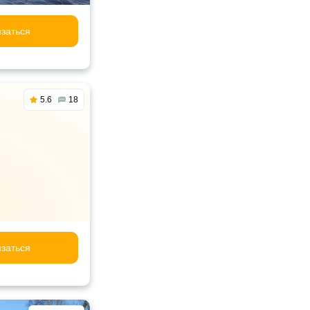
заться
5.6
18
заться