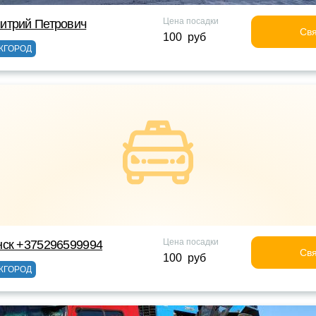
Цена посадки
итрий Петрович
Свя
100 руб
ЖГОРОД
Цена посадки
нск +375296599994
Свя
100 руб
ЖГОРОД