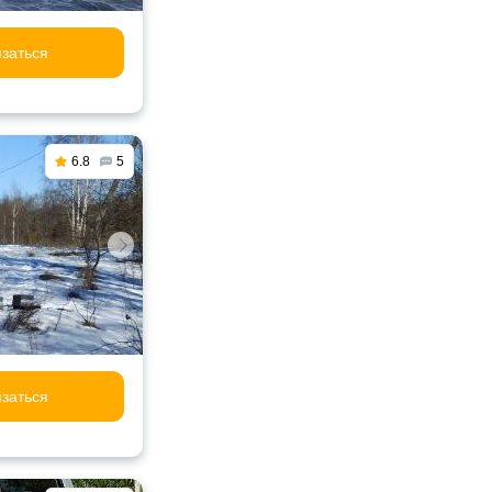
заться
6.8
5
заться