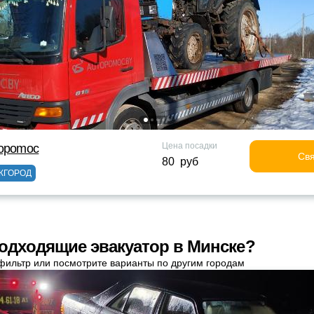
Цена посадки
topomoc
Свя
80 руб
ЖГОРОД
одходящие эвакуатор в Минске?
фильтр или посмотрите варианты по другим городам