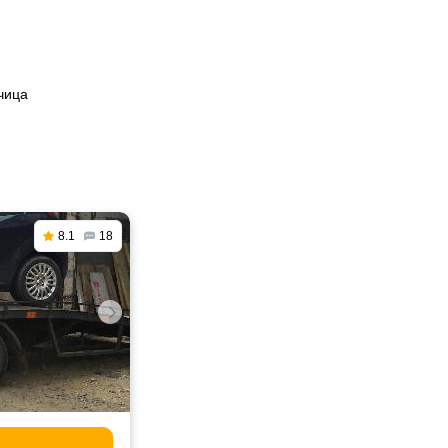
чица
8.1
18