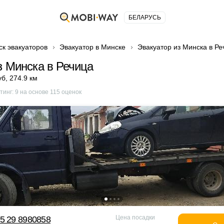
БЕЛАРУСЬ
ск эвакуаторов
Эвакуатор в Минске
Эвакуатор из Минска в Ре
з Минска в Речица
уб
,
274.9 км
тинг:
9
на основе
115
оценок
Цена посадки
5 29 8980858