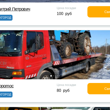
Цена посадки
итрий Петрович
Свя
100 руб
ЖГОРОД
Цена посадки
topomoc
Свя
80 руб
ЖГОРОД