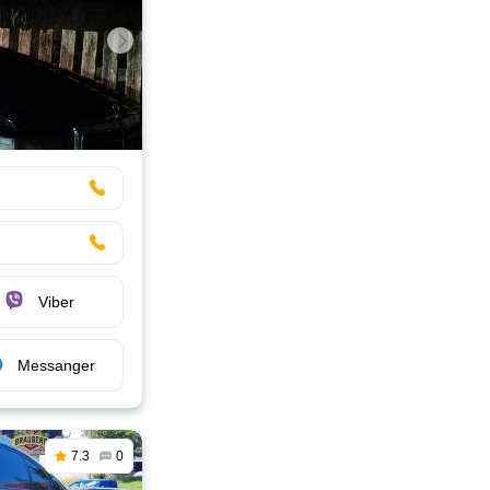
Viber
Messanger
7.3
0