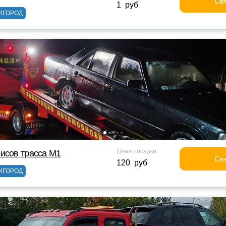
Свя
1 руб
ЖГОРОД
Цена посадки
исов трасса М1
Свя
120 руб
ЖГОРОД