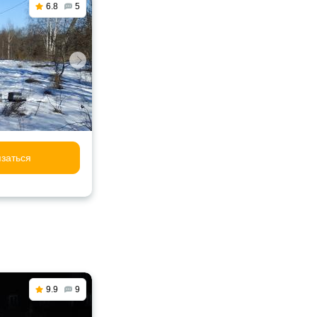
6.8
5
заться
9.9
9