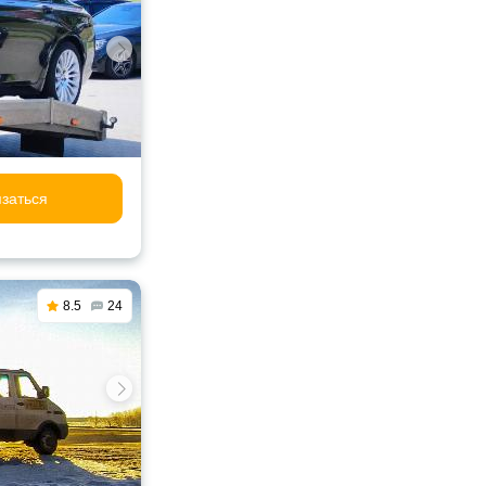
заться
8.5
24