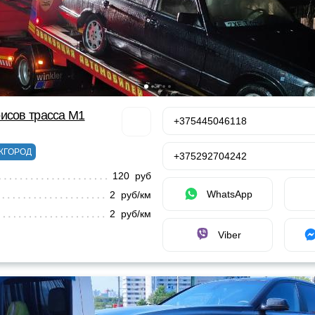
исов трасса М1
+375445046118
ЖГОРОД
+375292704242
120 руб
WhatsApp
2 руб/км
2 руб/км
Viber