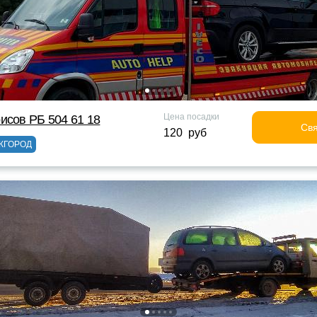
Цена посадки
исов РБ 504 61 18
Свя
120 руб
ЖГОРОД