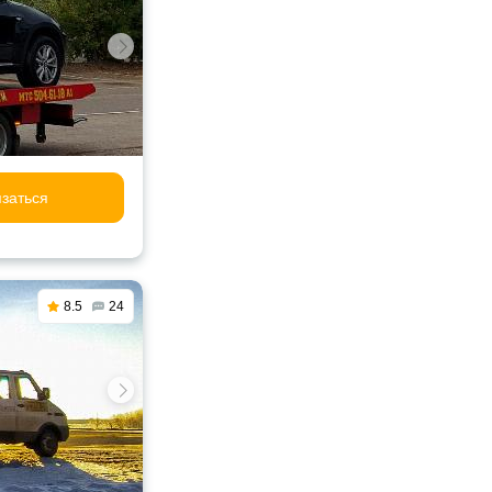
заться
8.5
24