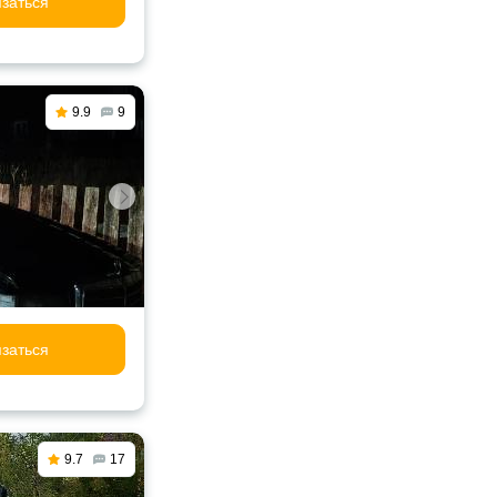
заться
9.9
9
заться
9.7
17