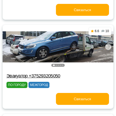
Связаться
6.6
10
Эвакуатор +375293205050
ПО ГОРОДУ
МЕЖГОРОД
Связаться