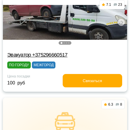
7.1
23
Эвакуатор +375296660517
ПО ГОРОДУ
МЕЖГОРОД
Цена посадки
Связаться
100 руб
6.3
8