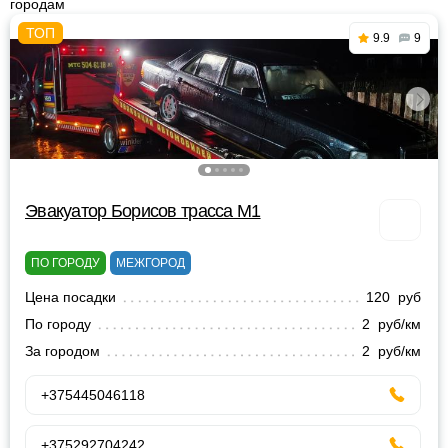
городам
9.9
9
Эвакуатор Борисов трасса М1
ПО ГОРОДУ
МЕЖГОРОД
Цена посадки
120 руб
По городу
2 руб/км
За городом
2 руб/км
+375445046118
+375292704242