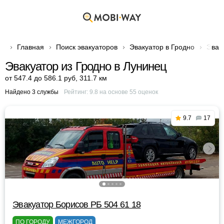
Главная
Поиск эвакуаторов
Эвакуатор в Гродно
Эвак
Эвакуатор из Гродно в Лунинец
от 547.4 до 586.1 руб
,
311.7 км
Найдено 3 службы
Рейтинг:
9.8
на основе
55
оценок
9.7
17
Эвакуатор Борисов РБ 504 61 18
ПО ГОРОДУ
МЕЖГОРОД