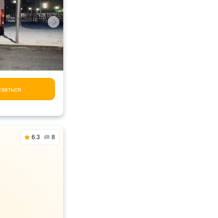
заться
6.3
8