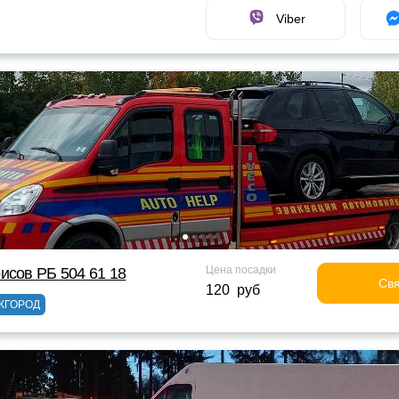
Viber
Цена посадки
исов РБ 504 61 18
Свя
120 руб
ЖГОРОД