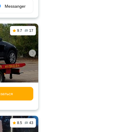
Messanger
9.7
17
заться
8.5
43