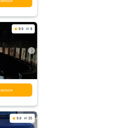
заться
9.9
9
заться
9.9
35