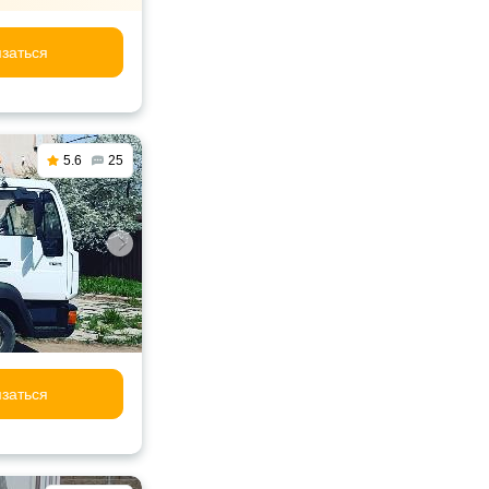
заться
5.6
25
заться