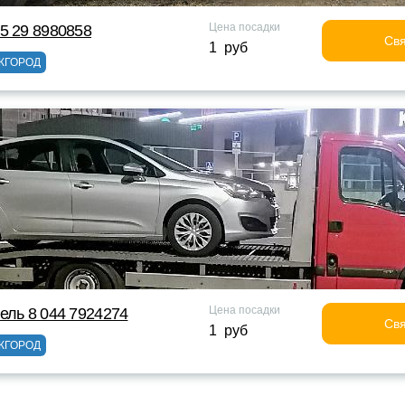
Цена посадки
5 29 8980858
Свя
1 руб
ЖГОРОД
Цена посадки
ель 8 044 7924274
Свя
1 руб
ЖГОРОД