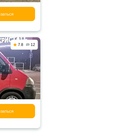
заться
7.8
12
заться