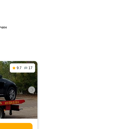
учин
9.7
17