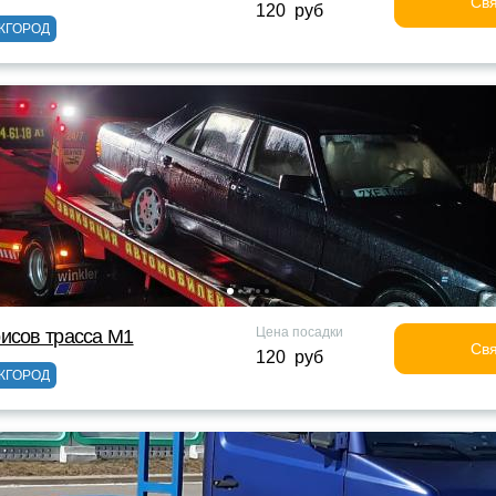
Свя
120 руб
ЖГОРОД
Цена посадки
исов трасса М1
Свя
120 руб
ЖГОРОД