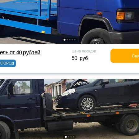
Цена посадки
ель от 40 рублей
Свя
50 руб
ЖГОРОД