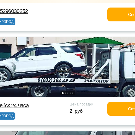
75296030252
Свя
ЖГОРОД
Цена посадки
ебск 24 часа
Свя
2 руб
ЖГОРОД