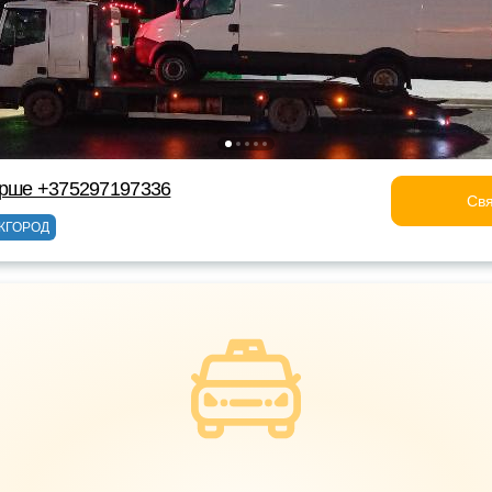
Орше +375297197336
Свя
ЖГОРОД