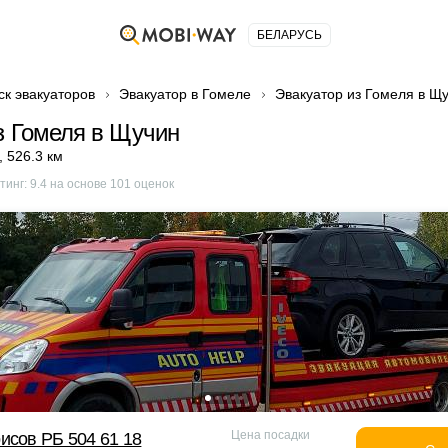
БЕЛАРУСЬ
ск эвакуаторов
Эвакуатор в Гомеле
Эвакуатор из Гомеля в Щ
з Гомеля в Щучин
,
526.3 км
тинг:
9.4
на основе
101
оценок
Цена посадки
исов РБ 504 61 18