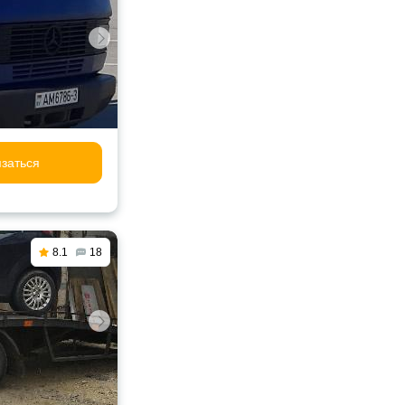
заться
8.1
18